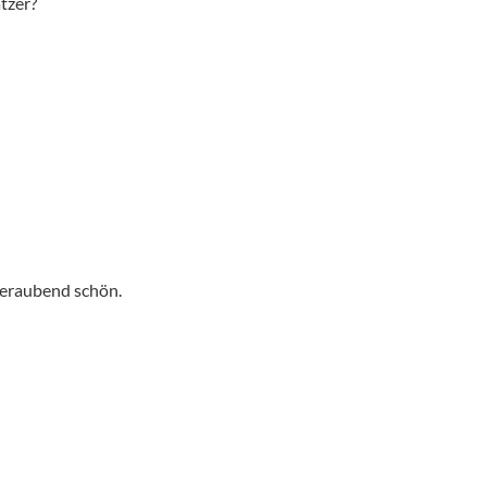
tzer?
beraubend schön.