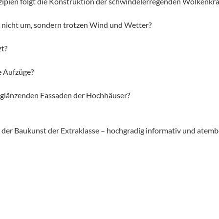
zipien folgt die Konstruktion der schwindelerregenden Wolkenkra
nicht um, sondern trotzen Wind und Wetter?
zt?
e Aufzüge?
en glänzenden Fassaden der Hochhäuser?
en der Baukunst der Extraklasse – hochgradig informativ und atem