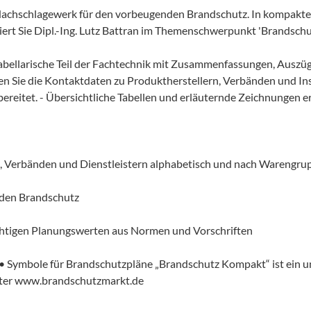
 Nachschlagewerk für den vorbeugenden Brandschutz. In kompakte
miert Sie Dipl.-Ing. Lutz Battran im Themenschwerpunkt 'Brandschut
 tabellarische Teil der Fachtechnik mit Zusammenfassungen, Auszü
en Sie die Kontaktdaten zu Produktherstellern, Verbänden und Ins
ereitet. - Übersichtliche Tabellen und erläuternde Zeichnungen e
n, Verbänden und Dienstleistern alphabetisch und nach Warengrup
den Brandschutz
ichtigen Planungswerten aus Normen und Vorschriften
 Symbole für Brandschutzpläne „Brandschutz Kompakt“ ist ein un
unter www.brandschutzmarkt.de