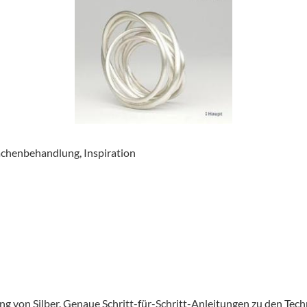
ächenbehandlung, Inspiration
ng von Silber. Genaue Schritt-für-Schritt-Anleitungen zu den Tech