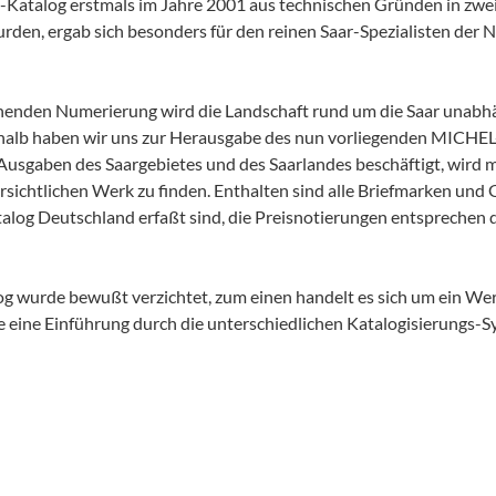
talog erstmals im Jahre 2001 aus technischen Gründen in zwei 
n, ergab sich besonders für den reinen Saar-Spezialisten der Na
ehenden Numerierung wird die Landschaft rund um die Saar unabh
shalb haben wir uns zur Herausgabe des nun vorliegenden MICHEL
 Ausgaben des Saargebietes und des Saarlandes beschäftigt, wird m
sichtlichen Werk zu finden. Enthalten sind alle Briefmarken und
g Deutschland erfaßt sind, die Preisnotierungen entsprechen de
og wurde bewußt verzichtet, zum einen handelt es sich um ein Werk 
e eine Einführung durch die unterschiedlichen Katalogisierungs-