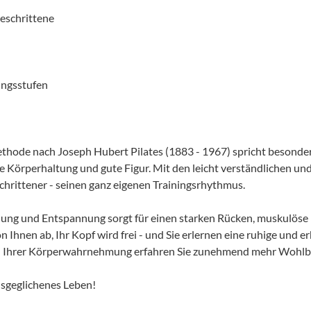
eschrittene
ungsstufen
thode nach Joseph Hubert Pilates (1883 - 1967) spricht besonder
 Körperhaltung und gute Figur. Mit den leicht verständlichen un
schrittener - seinen ganz eigenen Trainingsrhythmus.
ng und Entspannung sorgt für einen starken Rücken, muskulöse B
 von Ihnen ab, Ihr Kopf wird frei - und Sie erlernen eine ruhige u
d Ihrer Körperwahrnehmung erfahren Sie zunehmend mehr Wohlbef
usgeglichenes Leben!