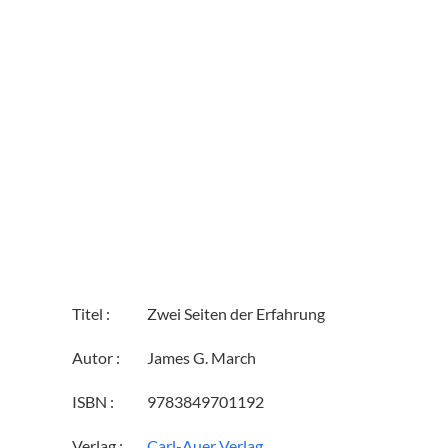
Titel :
Zwei Seiten der Erfahrung
Autor :
James G. March
ISBN :
9783849701192
Verlag :
Carl-Auer Verlag