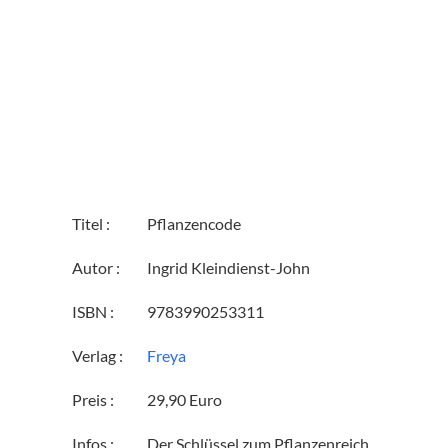
Titel :
Pflanzencode
Autor :
Ingrid Kleindienst-John
ISBN :
9783990253311
Verlag :
Freya
Preis :
29,90 Euro
Infos :
Der Schlüssel zum Pflanzenreich