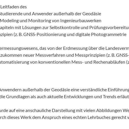
 Leitfaden des
tudierende und Anwender außerhalb der Geodäsie
n Modeling und Monitoring von Ingenieurbauwerken
Kapiteln mit Lösungen zur Selbstkontrolle und Prüfungsvorbereit
nzipien (z. B. GNSS-Positionierung und digitale Photogrammetrie
rmessungswesens, das von der Erdmessung über die Landesverme
inzukommen neuer Messverfahren und Messprinzipien (z. B. GNSS-P
utomatisierung von konventionellen Mess- und Rechenabläufen (z.
d Anwendern außerhalb der Geodäsie eine verständliche Einführun
die Grundlagen als auch aktuelle Entwicklungen und Trends erläut
rde auf eine anschauliche Darstellung mit vielen Abbildungen Wer
rch dieses Werk dem Anspruch eines echten Lehrbuches gerecht w