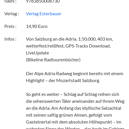
ISBN :
9783850008730
Verlag :
Verlag Esterbauer
Preis :
14,90 Euro
Infos :
Von Salzburg an die Adria. 1:50.000, 403 km,
wetterfest/reißfest, GPS-Tracks Download,
LiveUpdate
(Bikeline Radtourenbücher)
Der Alpe Adria Radweg beginnt bereits mit einem
Highlight – der Mozartstadt Salzburg.
So geht es weiter – Schlag auf Schlag reihen sich
die sehenswerten Täler aneinander auf Ihrem Weg
an die Adria. Am Anfang das idyllische Salzachtal
mit seinen saftig grünen Almen, gefolgt vom
Gasteinertal mit dem absoluten Höhepunkt – im
wahrsten Sinne des Wortes – das hoch im Gebirge