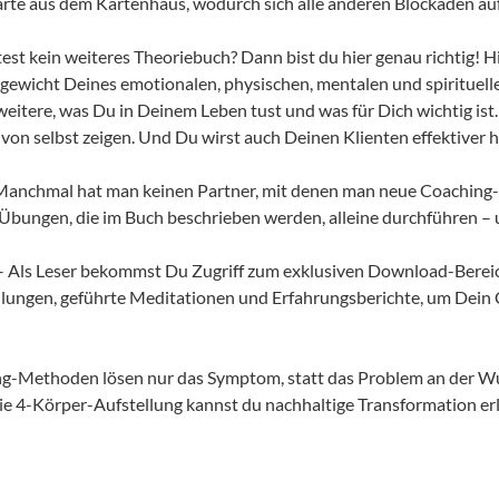
Karte aus dem Kartenhaus, wodurch sich alle anderen Blockaden au
st kein weiteres Theoriebuch? Dann bist du hier genau richtig! Hi
gewicht Deines emotionalen, physischen, mentalen und spirituelle
 weitere, was Du in Deinem Leben tust und was für Dich wichtig ist.
 von selbst zeigen. Und Du wirst auch Deinen Klienten effektiver 
Manchmal hat man keinen Partner, mit denen man neue Coachin
bungen, die im Buch beschrieben werden, alleine durchführen – 
– Als Leser bekommst Du Zugriff zum exklusiven Download-Bereich.
ungen, geführte Meditationen und Erfahrungsberichte, um Dein C
ing-Methoden lösen nur das Symptom, statt das Problem an der
 die 4-Körper-Aufstellung kannst du nachhaltige Transformation e