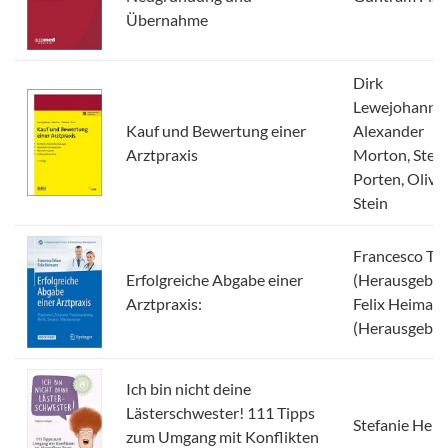
Übernahme
Dirk
Lewejohann,
Kauf und Bewertung einer
Alexander
Arztpraxis
Morton, Step
Porten, Olive
Stein
Francesco Ta
Erfolgreiche Abgabe einer
(Herausgeber)
Arztpraxis:
Felix Heiman
(Herausgeber
Ich bin nicht deine
Lästerschwester! 111 Tipps
Stefanie Hels
zum Umgang mit Konflikten