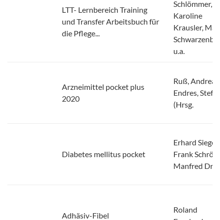
Schlömmer,
LTT- Lernbereich Training
Karoline
und Transfer Arbeitsbuch für
Krausler, Mar
die Pflege...
Schwarzenbe
u.a.
Ruß, Andreas
Arzneimittel pocket plus
Endres, Stefa
2020
(Hrsg.
Erhard Siegel,
Diabetes mellitus pocket
Frank Schröde
Manfred Dre
Roland
Adhäsiv-Fibel
Frankenberge