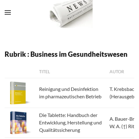
Zum Hauptinhalt springen
Rubrik : Business im Gesundheitswesen
TITEL
AUTOR
Reinigung und Desinfektion
T. Krebsbach
im pharmazeutischen Betrieb
(Herausgeber
Die Tablette: Handbuch der
A. Bauer-Bran
Entwicklung, Herstellung und
W. A. (†) Rits
Qualitätssicherung