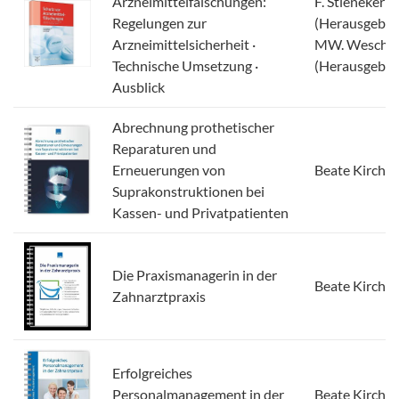
Arzneimittelfälschungen:
F. Stieneker
Regelungen zur
(Herausgeber)
Arzneimittelsicherheit ·
MW. Wesch
Technische Umsetzung ·
(Herausgeber
Ausblick
Abrechnung prothetischer
Reparaturen und
Erneuerungen von
Beate Kirch
Suprakonstruktionen bei
Kassen- und Privatpatienten
Die Praxismanagerin in der
Beate Kirch
Zahnarztpraxis
Erfolgreiches
Personalmanagement in der
Beate Kirch