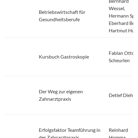
Wessel,
Betriebswirtschaft für
Hermann Spe
Gesundheitsberufe
Eberhard Boll
Hartmut Hug
Fabian Otto
Kursbuch Gastroskopie
Scheurlen
Der Weg zur eigenen
Detlef Diehr
Zahnarztpraxis
Erfolgsfaktor Teamführung in
Reinhard
der Zahnarztpraxis
Homma