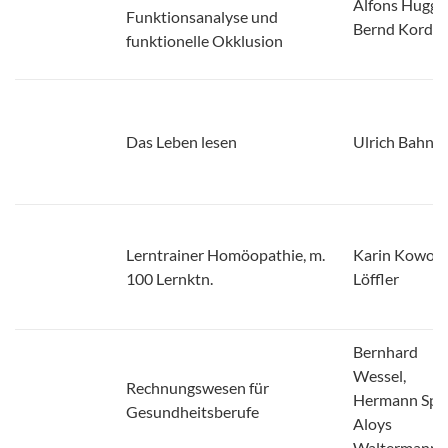
Alfons Hugger
Funktionsanalyse und
Bernd Korda
funktionelle Okklusion
Das Leben lesen
Ulrich Bahns
Lerntrainer Homöopathie, m.
Karin Kowolli
100 Lernktn.
Löffler
Bernhard
Wessel,
Rechnungswesen für
Hermann Spe
Gesundheitsberufe
Aloys
Waltermann