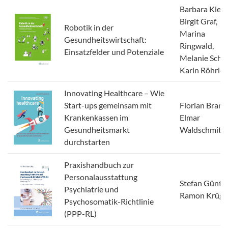
Barbara Klein
Birgit Graf,
Robotik in der
Marina
Gesundheitswirtschaft:
Ringwald,
Einsatzfelder und Potenziale
Melanie Schm
Karin Röhrich
Innovating Healthcare – Wie
Start-ups gemeinsam mit
Florian Brand
Krankenkassen im
Elmar
Gesundheitsmarkt
Waldschmitt
durchstarten
Praxishandbuch zur
Personalausstattung
Stefan Günthe
Psychiatrie und
Ramon Krüge
Psychosomatik-Richtlinie
(PPP-RL)